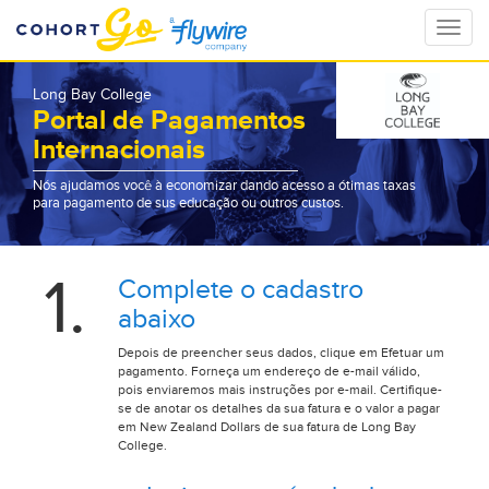
Toggle
naviga
Long Bay College
Portal de Pagamentos
Internacionais
Nós ajudamos você à economizar dando acesso a ótimas taxas
para pagamento de sus educação ou outros custos.
1.
Complete o cadastro
abaixo
Depois de preencher seus dados, clique em Efetuar um
pagamento. Forneça um endereço de e-mail válido,
pois enviaremos mais instruções por e-mail. Certifique-
se de anotar os detalhes da sua fatura e o valor a pagar
em New Zealand Dollars de sua fatura de Long Bay
College.